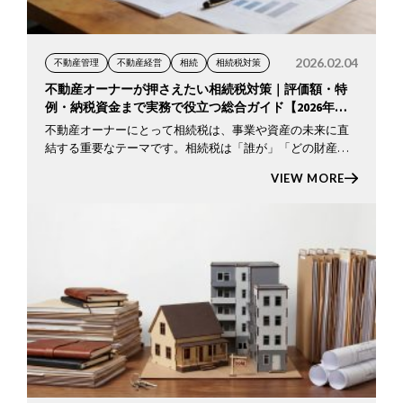
2026.02.04
不動産管理
不動産経営
相続
相続税対策
不動産オーナーが押さえたい相続税対策｜評価額・特
例・納税資金まで実務で役立つ総合ガイド【2026年最
新版】
不動産オーナーにとって相続税は、事業や資産の未来に直
結する重要なテーマです。相続税は「誰が」「どの財産
を」「どれだけ引き継ぐか」で税額が大きく変わり、特に
VIEW MORE
不動産は評価方法も複雑で、納税資金の確保にも注意が必
要です。 20 […]