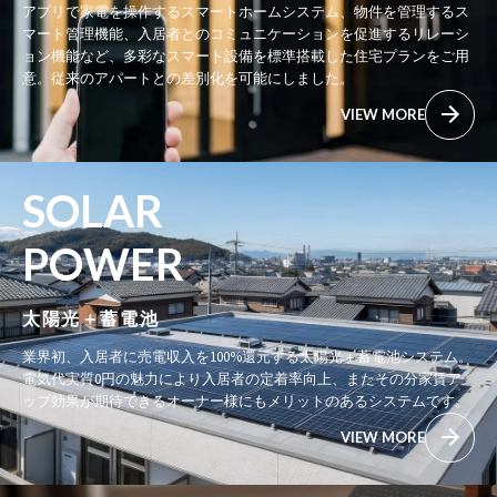
アプリで家電を操作するスマートホームシステム、物件を管理するス
マート管理機能、入居者とのコミュニケーションを促進するリレーシ
ョン機能など、多彩なスマート設備を標準搭載した住宅プランをご用
意。従来のアパートとの差別化を可能にしました。
VIEW MORE
SOLAR
POWER
太陽光＋蓄電池
業界初、入居者に売電収入を100%還元する太陽光＋蓄電池システム。
電気代実質0円の魅力により入居者の定着率向上、またその分家賃ア
ップ効果が期待できるオーナー様にもメリットのあるシステムです。
VIEW MORE