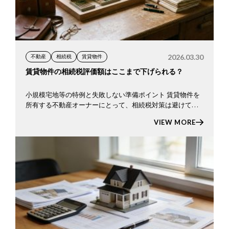
2026.03.30
不動産
相続税
賃貸物件
賃貸物件の相続税評価額はここまで下げられる？
小規模宅地等の特例と失敗しない準備ポイント 賃貸物件を
所有する不動産オーナーにとって、相続税対策は避けて通
れないテーマです。 なかでも 小規模宅地等の特例は、条件
VIEW MORE
を満たせば 土地の相続税評価額を最大で80％減額できる非
常 […]