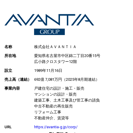
名称
株式会社ＡＶＡＮＴＩＡ
所在地
愛知県名古屋市中区錦二丁目20番15号
広小路クロスタワー12階
設立
1989年11月16日
売上高（連結）
692億 7,081万円（2025年8月期連結）
事業内容
戸建住宅の設計・施工・販売
マンションの設計・販売
建築工事、土木工事及び管工事の請負
中古不動産の再生販売
リフォーム工事
不動産仲介、賃貸等
URL
https://avantia-g.jp/corp/