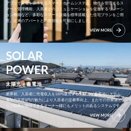
アプリで家電を操作するスマートホームシステム、物件を管理するス
マート管理機能、入居者とのコミュニケーションを促進するリレーシ
ョン機能など、多彩なスマート設備を標準搭載した住宅プランをご用
意。従来のアパートとの差別化を可能にしました。
VIEW MORE
SOLAR
POWER
太陽光＋蓄電池
業界初、入居者に売電収入を100%還元する太陽光＋蓄電池システム。
電気代実質0円の魅力により入居者の定着率向上、またその分家賃ア
ップ効果が期待できるオーナー様にもメリットのあるシステムです。
VIEW MORE