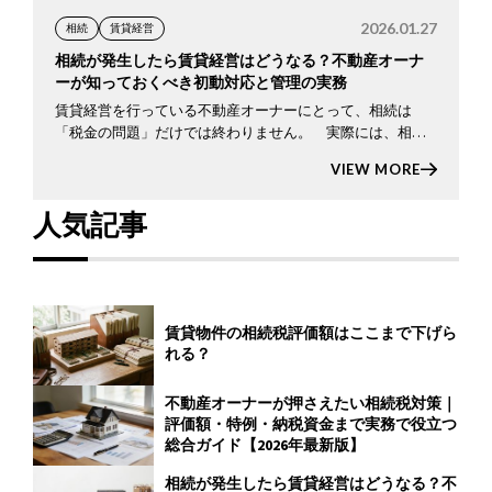
2026.01.27
相続
賃貸経営
相続が発生したら賃貸経営はどうなる？不動産オーナ
ーが知っておくべき初動対応と管理の実務
賃貸経営を行っている不動産オーナーにとって、相続は
「税金の問題」だけでは終わりません。 実際には、相続
が発生した瞬間から賃貸経営そのものが不安定になるリス
VIEW MORE
クをはらんでいます。オーナーが亡くなったあとも、賃貸
物件には入居者 […]
人気記事
賃貸物件の相続税評価額はここまで下げら
れる？
不動産オーナーが押さえたい相続税対策｜
評価額・特例・納税資金まで実務で役立つ
総合ガイド【2026年最新版】
相続が発生したら賃貸経営はどうなる？不