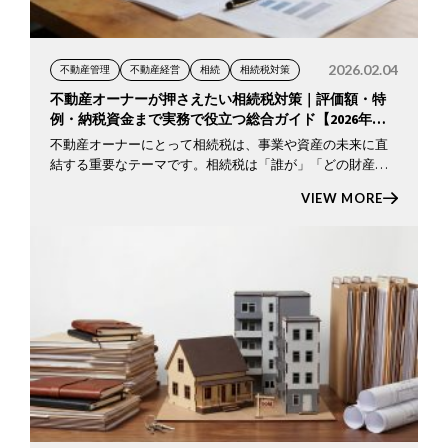
2026.02.04
不動産管理
不動産経営
相続
相続税対策
不動産オーナーが押さえたい相続税対策｜評価額・特
例・納税資金まで実務で役立つ総合ガイド【2026年最
新版】
不動産オーナーにとって相続税は、事業や資産の未来に直
結する重要なテーマです。相続税は「誰が」「どの財産
を」「どれだけ引き継ぐか」で税額が大きく変わり、特に
VIEW MORE
不動産は評価方法も複雑で、納税資金の確保にも注意が必
要です。 20 […]