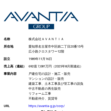
名称
株式会社ＡＶＡＮＴＩＡ
所在地
愛知県名古屋市中区錦二丁目20番15号
広小路クロスタワー12階
設立
1989年11月16日
売上高（連結）
692億 7,081万円（2025年8月期連結）
事業内容
戸建住宅の設計・施工・販売
マンションの設計・販売
建築工事、土木工事及び管工事の請負
中古不動産の再生販売
リフォーム工事
不動産仲介、賃貸等
URL
https://avantia-g.jp/corp/