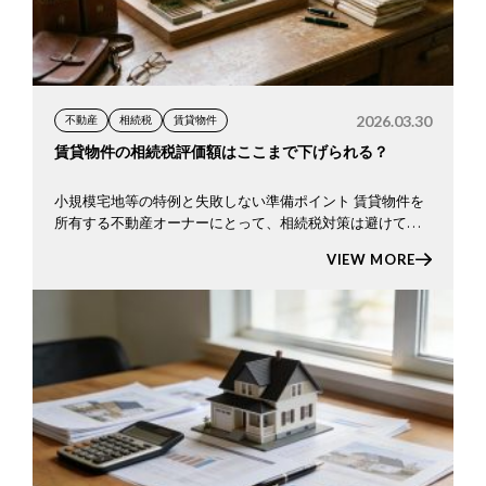
2026.03.30
不動産
相続税
賃貸物件
賃貸物件の相続税評価額はここまで下げられる？
小規模宅地等の特例と失敗しない準備ポイント 賃貸物件を
所有する不動産オーナーにとって、相続税対策は避けて通
れないテーマです。 なかでも 小規模宅地等の特例は、条件
VIEW MORE
を満たせば 土地の相続税評価額を最大で80％減額できる非
常 […]