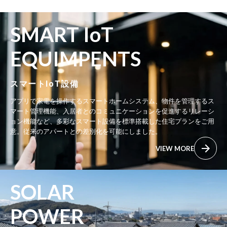
SMART IoT
EQUIMPENTS
スマートIoT設備
アプリで家電を操作するスマートホームシステム、物件を管理するス
マート管理機能、入居者とのコミュニケーションを促進するリレーシ
ョン機能など、多彩なスマート設備を標準搭載した住宅プランをご用
意。従来のアパートとの差別化を可能にしました。
VIEW MORE
SOLAR
POWER