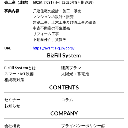
売上高（連結）
692億 7,081万円（2025年8月期連結）
事業内容
戸建住宅の設計・施工・販売
マンションの設計・販売
建築工事、土木工事及び管工事の請負
中古不動産の再生販売
リフォーム工事
不動産仲介、賃貸等
URL
https://avantia-g.jp/corp/
BizFill System
BizFill Systemとは
建築プラン
スマートIoT設備
太陽光＋蓄電池
相続税対策
CONTENTS
セミナー
コラム
お知らせ
COMPANY
会社概要
プライバシーポリシー