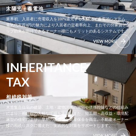
太陽光＋蓄電池
業界初、入居者に売電収入を100%還元する太陽光＋蓄電池システム。
電気代実質0円の魅力により入居者の定着率向上、またその分家賃ア
ップ効果が期待できるオーナー様にもメリットのあるシステムです。
VIEW MORE
INHERITANCE
TAX
相続税対策
木造集合住宅の建築、土地・建物評価の減額や債務控除などの仕組み
により、相続税の大幅な圧縮を実現。また、短工期・高収益・環境配
慮型の住宅により、早期の収益化と資産保全を両立。不動産オーナー
様の相続リスクに備えた、実践的な対策をサポートします。
VIEW MORE