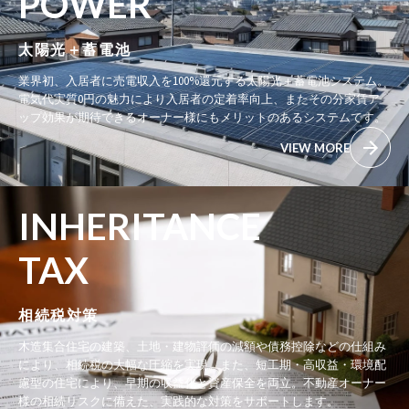
POWER
太陽光＋蓄電池
業界初、入居者に売電収入を100%還元する太陽光＋蓄電池システム。
電気代実質0円の魅力により入居者の定着率向上、またその分家賃ア
ップ効果が期待できるオーナー様にもメリットのあるシステムです。
VIEW MORE
INHERITANCE
TAX
相続税対策
木造集合住宅の建築、土地・建物評価の減額や債務控除などの仕組み
により、相続税の大幅な圧縮を実現。また、短工期・高収益・環境配
慮型の住宅により、早期の収益化と資産保全を両立。不動産オーナー
様の相続リスクに備えた、実践的な対策をサポートします。