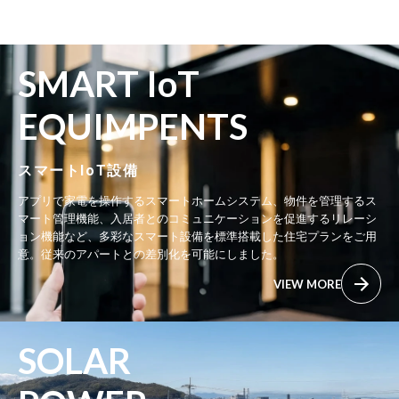
SMART IoT
EQUIMPENTS
スマートIoT設備
アプリで家電を操作するスマートホームシステム、物件を管理するス
マート管理機能、入居者とのコミュニケーションを促進するリレーシ
ョン機能など、多彩なスマート設備を標準搭載した住宅プランをご用
意。従来のアパートとの差別化を可能にしました。
VIEW MORE
SOLAR