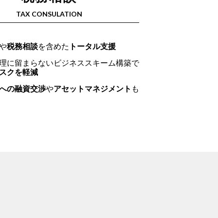
TAX CONSULATION
や
税務相談
を含めた
トータル支援
理に留まらないビジネススキーム構築で
スクを軽減
への融資交渉
や
アセットマネジメント
も