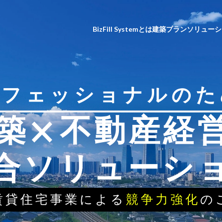
BizFill System
とは
建築プラン
ソリューシ
ロフェッショナルのた
×
築
不動産経
合ソリューシ
賃貸住宅事業による
競争力強化
の