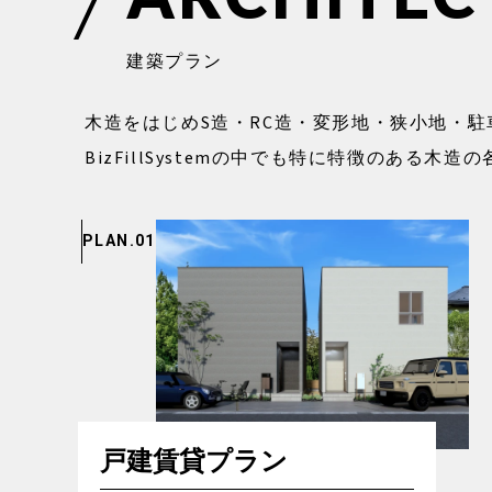
建
築
プ
ラ
ン
木造をはじめS造・RC造・変形地・狭小地・
BizFillSystemの中でも特に特徴のある
PLAN.01
戸建賃貸プラン