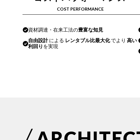
COST PERFORMANCE
資材調達・在来工法の
豊富な知見
自由設計
による
レンタブル比最大化
で
より
高い
利回り
を実現
A
R
C
H
I
T
E
C