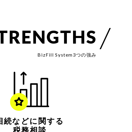
T
R
E
N
G
T
H
S
B
i
z
F
i
l
l
S
y
s
t
e
m
3
つ
の
強
み
相続などに関する
税務相談