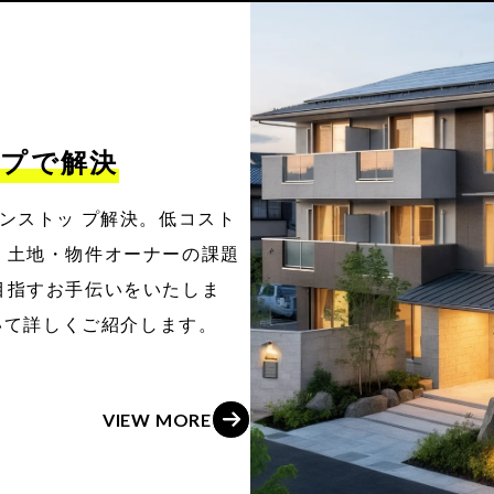
プで解決
ンストッ プ解決。低コスト
。土地・物件オーナーの課題
目指すお手伝いをいたしま
 について詳しくご紹介します。
V
I
E
W
M
O
R
E