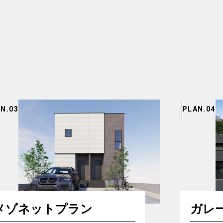
N.03
PLAN.04
メゾネットプラン
ガレ