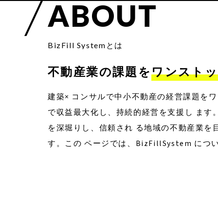
A
B
O
U
T
B
i
z
F
i
l
l
S
y
s
t
e
m
とは
不動産業の課題を
ワンストッ
建築× コンサルで中小不動産の経営課題をワ
で収益最大化し、持続的経営を支援し ます
を深堀りし、信頼され る地域の不動産業を
す。この ページでは、BizFillSystem