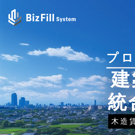
プ
建
統
木造