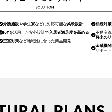
SOLUTION
介護施設
や
学生寮
などに対応可能な
柔軟設計
相続対策
IoT
を活用した安心設計で
入居者満足度を高める
不動産管
将来のリ
空室対策
など地域性に合った商品開発
金融機関
サポート
T
U
R
A
L
P
L
A
N
S