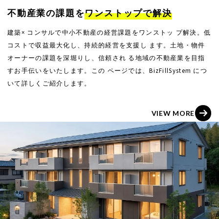
不動産業の課題を
ワンストップで解決
建築× コンサルで中小不動産の経営課題をワンストッ プ解決。低
コストで収益最大化し、持続的経営を支援し ます。土地・物件
オーナーの課題を深堀りし、信頼され る地域の不動産業を目指
すお手伝いをいたします。この ページでは、BizFillSystem につ
いて詳しくご紹介します。
V
I
E
W
M
O
R
E