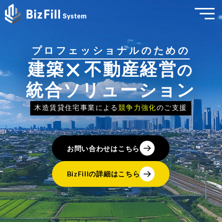
プロフェッショナルのための
×
建築
不動産経営
の
統合ソリューション
木造賃貸住宅事業による
競争力強化
のご支援
お問い合わせはこちら
BizFillの詳細はこちら