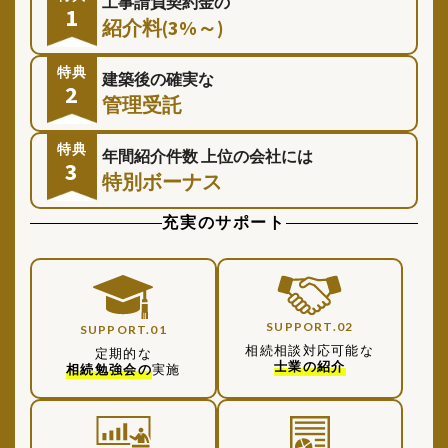
工事請負契約金の
1
紹介料(3%～)
特典
建築後の確実な
2
管理受託
特典
年間紹介件数
上位の会社には
3
特別ボーナス
充実のサポート
SUPPORT.02
SUPPORT.01
相続相談対応可能な
定期的な
士業の紹介
相続勉強会の
実施