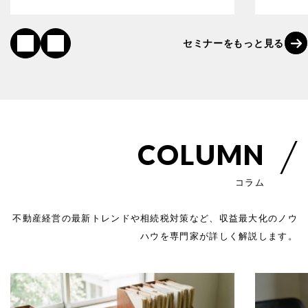
セ
ミ
ナ
ー
を
も
っ
と
見
る
C
O
L
U
M
N
コ
ラ
ム
不動産経営の最新トレンドや相続税対策など、
収益最大化のノウ
ハウを専門家が詳しく解説します。