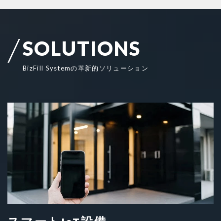
S
O
L
U
T
I
O
N
S
B
i
z
F
i
l
l
S
y
s
t
e
m
の
革
新
的
ソ
リ
ュ
ー
シ
ョ
ン