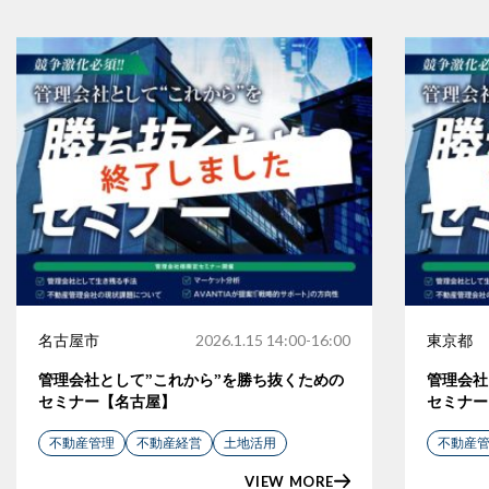
名古屋市
2026.1.15 14:00-16:00
東京都
管理会社として”これから”を勝ち抜くための
管理会社
セミナー【名古屋】
セミナー
不動産管理
不動産経営
土地活用
不動産
VIEW MORE