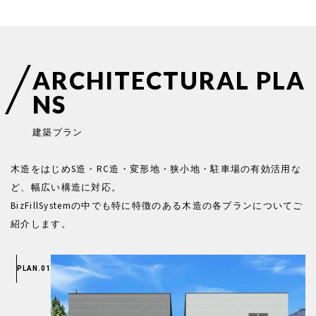
A
R
C
H
I
T
E
C
T
U
R
A
L
P
L
A
N
S
建
築
プ
ラ
ン
木造をはじめS造・RC造・変形地・狭小地・駐車場の有効活用な
ど、幅広い構造に対応。
BizFillSystemの中でも特に特徴のある木造の各プランについてご
紹介します。
PLAN.01