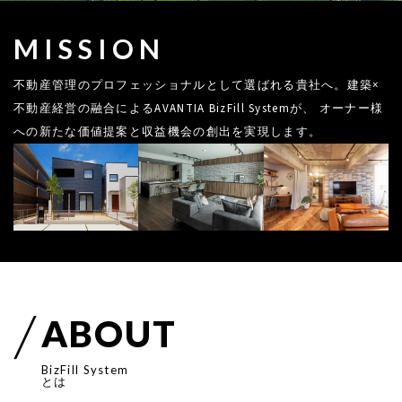
MISSION
不動産管理のプロフェッショナルとして選ばれる貴社へ。建築×
不動産経営の融合によるAVANTIA BizFill Systemが、 オーナー様
への新たな価値提案と収益機会の創出を実現します。
A
B
O
U
T
B
i
z
F
i
l
l
S
y
s
t
e
m
とは