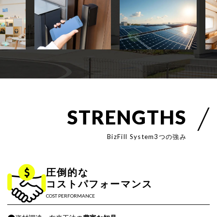
S
T
R
E
N
G
T
H
S
B
i
z
F
i
l
l
S
y
s
t
e
m
3
つ
の
強
み
圧倒的な
コストパフォーマンス
COST PERFORMANCE