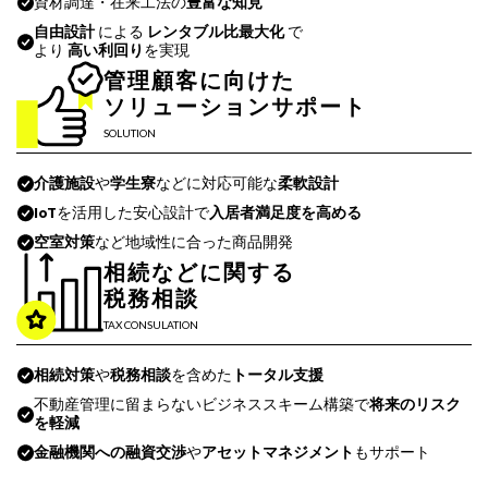
資材調達・在来工法の
豊富な知見
自由設計
による
レンタブル比最大化
で
より
高い利回り
を実現
管理顧客に向けた
ソリューションサポート
SOLUTION
介護施設
や
学生寮
などに対応可能な
柔軟設計
IoT
を活用した安心設計で
入居者満足度を高める
空室対策
など地域性に合った商品開発
相続などに関する
税務相談
TAX CONSULATION
相続対策
や
税務相談
を含めた
トータル支援
不動産管理に留まらないビジネススキーム構築で
将来のリスク
を軽減
金融機関への融資交渉
や
アセットマネジメント
もサポート