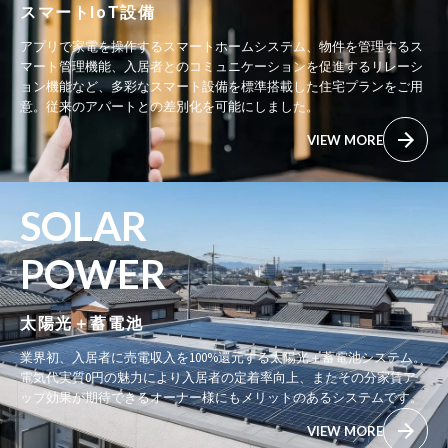
スマートIoT設備
アプリで家電を操作するスマートホームシステム、物件を管理するス
マート管理機能、入居者とのコミュニケーションを促進するリレーシ
ョン機能など、多彩なスマート設備を標準搭載した住宅プランをご用
意。従来のアパートとの差別化を可能にしました。
VIEW MORE
SOLAR
POWER
太陽光＋蓄電池
業界初、入居者に売電収入を100%還元する太陽光＋蓄電池システム。
電気代実質0円の魅力により入居者の定着率向上、またその分家賃ア
ップ効果が期待できるオーナー様にもメリットのあるシステムです。
VIEW MORE