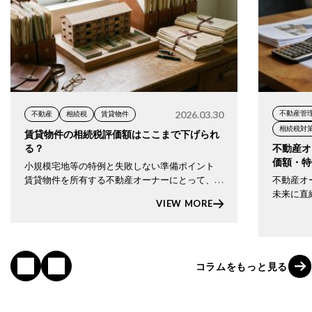
2026.03.30
不動産管
不動産
相続税
賃貸物件
相続税対
賃貸物件の相続税評価額はここまで下げられ
る？
不動産オ
価額・特
小規模宅地等の特例と失敗しない準備ポイント
ガイド【
賃貸物件を所有する不動産オーナーにとって、相
不動産オ
続税対策は避けて通れないテーマです。 なかで
未来に直
VIEW MORE
も 小規模宅地等の特例は、条件を満たせば 土地
が」「ど
の相続税評価額を最大で80％減額できる非常 […]
額が大き
で、納税資
コ
ラ
ム
を
も
っ
と
見
る