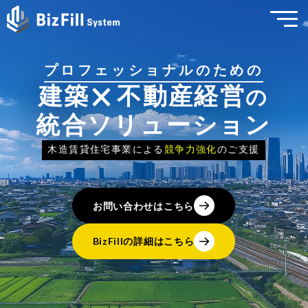
プロフェッショナルのための
×
建築
不動産経営
の
統合ソリューション
木造賃貸住宅事業による
競争力強化
のご支援
お問い合わせはこちら
BizFillの詳細はこちら