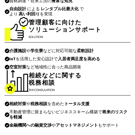
資材調達・在来工法の
豊富な知見
自由設計
による
レンタブル比最大化
で
より
高い利回り
を実現
管理顧客に向けた
ソリューションサポート
SOLUTION
介護施設
や
学生寮
などに対応可能な
柔軟設計
IoT
を活用した安心設計で
入居者満足度を高める
空室対策
など地域性に合った商品開発
相続などに関する
税務相談
TAX CONSULATION
相続対策
や
税務相談
を含めた
トータル支援
不動産管理に留まらないビジネススキーム構築で
将来のリスク
を軽減
金融機関への融資交渉
や
アセットマネジメント
もサポート