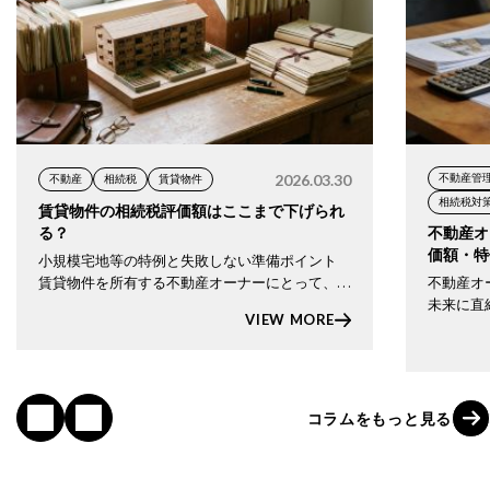
2026.03.30
不動産管
不動産
相続税
賃貸物件
相続税対
賃貸物件の相続税評価額はここまで下げられ
る？
不動産オ
価額・特
小規模宅地等の特例と失敗しない準備ポイント
ガイド【
賃貸物件を所有する不動産オーナーにとって、相
不動産オ
続税対策は避けて通れないテーマです。 なかで
未来に直
VIEW MORE
も 小規模宅地等の特例は、条件を満たせば 土地
が」「ど
の相続税評価額を最大で80％減額できる非常 […]
額が大き
で、納税資
コ
ラ
ム
を
も
っ
と
見
る