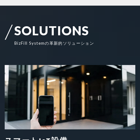
S
O
L
U
T
I
O
N
S
B
i
z
F
i
l
l
S
y
s
t
e
m
の
革
新
的
ソ
リ
ュ
ー
シ
ョ
ン