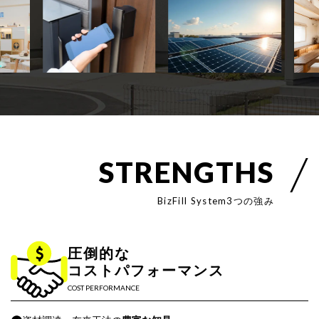
S
T
R
E
N
G
T
H
S
B
i
z
F
i
l
l
S
y
s
t
e
m
3
つ
の
強
み
圧倒的な
コストパフォーマンス
COST PERFORMANCE