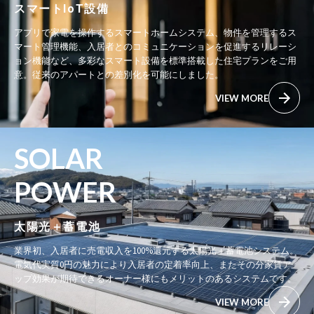
スマートIoT設備
アプリで家電を操作するスマートホームシステム、物件を管理するス
マート管理機能、入居者とのコミュニケーションを促進するリレーシ
ョン機能など、多彩なスマート設備を標準搭載した住宅プランをご用
意。従来のアパートとの差別化を可能にしました。
VIEW MORE
SOLAR
POWER
太陽光＋蓄電池
業界初、入居者に売電収入を100%還元する太陽光＋蓄電池システム。
電気代実質0円の魅力により入居者の定着率向上、またその分家賃ア
ップ効果が期待できるオーナー様にもメリットのあるシステムです。
VIEW MORE