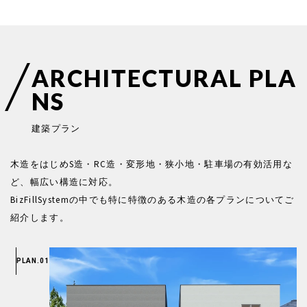
A
R
C
H
I
T
E
C
T
U
R
A
L
P
L
A
N
S
建
築
プ
ラ
ン
木造をはじめS造・RC造・変形地・狭小地・駐車場の有効活用な
ど、幅広い構造に対応。
BizFillSystemの中でも特に特徴のある木造の各プランについてご
紹介します。
PLAN.01