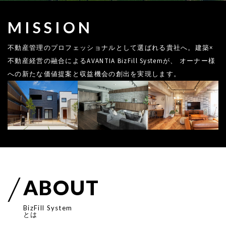
MISSION
不動産管理のプロフェッショナルとして選ばれる貴社へ。建築×
不動産経営の融合によるAVANTIA BizFill Systemが、 オーナー様
への新たな価値提案と収益機会の創出を実現します。
A
B
O
U
T
B
i
z
F
i
l
l
S
y
s
t
e
m
とは