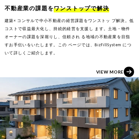
不動産業の課題を
ワンストップで解決
建築× コンサルで中小不動産の経営課題をワンストッ プ解決。低
コストで収益最大化し、持続的経営を支援し ます。土地・物件
オーナーの課題を深堀りし、信頼され る地域の不動産業を目指
すお手伝いをいたします。この ページでは、BizFillSystem につ
いて詳しくご紹介します。
V
I
E
W
M
O
R
E