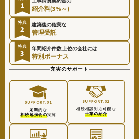
工事請負契約金の
1
紹介料(3%～)
特典
建築後の確実な
2
管理受託
特典
年間紹介件数
上位の会社には
3
特別ボーナス
充実のサポート
SUPPORT.02
SUPPORT.01
相続相談対応可能な
定期的な
士業の紹介
相続勉強会の
実施