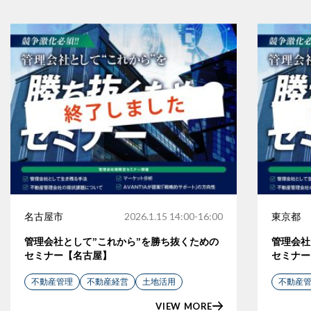
名古屋市
2026.1.15 14:00-16:00
東京都
管理会社として”これから”を勝ち抜くための
管理会社
セミナー【名古屋】
セミナー
不動産管理
不動産経営
土地活用
不動産
VIEW MORE