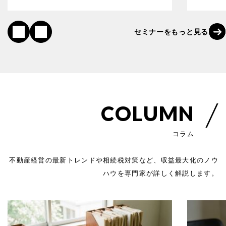
セ
ミ
ナ
ー
を
も
っ
と
見
る
C
O
L
U
M
N
コ
ラ
ム
不動産経営の最新トレンドや相続税対策など、
収益最大化のノウ
ハウを専門家が詳しく解説します。