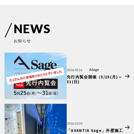
N
E
W
S
お
知
ら
せ
ASage
2026.04.16
先行内覧会開催（5/25(月)～
31(日)
2026.03.03
「AVANTIA Sage」外壁施工